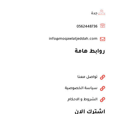
e
r
o
k
جدة
0562448736
info@moqawlatjeddah.com
روابط هامة
تواصل معنا
سياسة الخصوصية
الشروط و الاحكام
اشترك الان