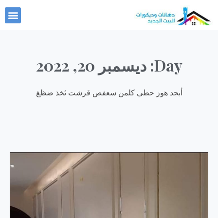
خطي
nu
لى
لمحتوى
Day: ديسمبر 20, 2022
أبجد هوز حطي كلمن سعفص قرشت ثخذ ضظغ