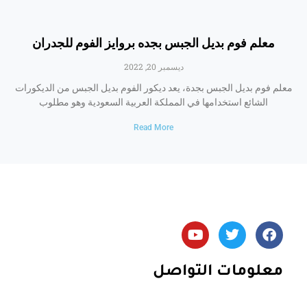
معلم فوم بديل الجبس بجده بروايز الفوم للجدران
ديسمبر 20, 2022
معلم فوم بديل الجبس بجدة، يعد ديكور الفوم بديل الجبس من الديكورات
الشائع استخدامها في المملكة العربية السعودية وهو مطلوب
Read More
Y
T
F
o
w
a
u
i
c
t
t
e
معلومات التواصل
u
t
b
b
e
o