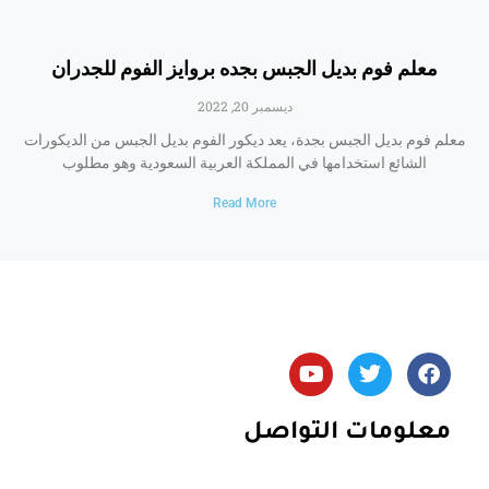
معلم فوم بديل الجبس بجده بروايز الفوم للجدران
ديسمبر 20, 2022
معلم فوم بديل الجبس بجدة، يعد ديكور الفوم بديل الجبس من الديكورات
الشائع استخدامها في المملكة العربية السعودية وهو مطلوب
Read More
Y
T
F
o
w
a
u
i
c
t
t
e
معلومات التواصل
u
t
b
b
e
o