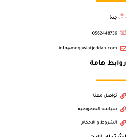
e
r
o
k
جدة
0562448736
info@moqawlatjeddah.com
روابط هامة
تواصل معنا
سياسة الخصوصية
الشروط و الاحكام