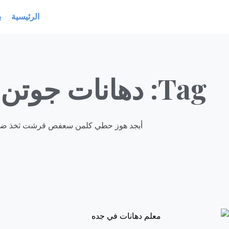
خطي
الرئيسية
ب
لى
لمحتوى
Tag: دهانات جوتن داخلي
أبجد هوز حطي كلمن سعفص قرشت ثخذ ض