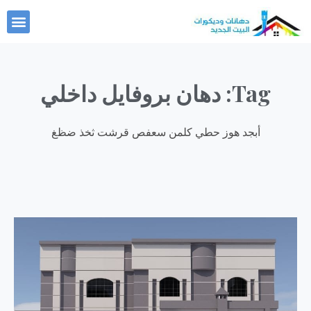
خطي
nu
لى
لمحتوى
Tag: دهان بروفايل داخلي
أبجد هوز حطي كلمن سعفص قرشت ثخذ ضظغ