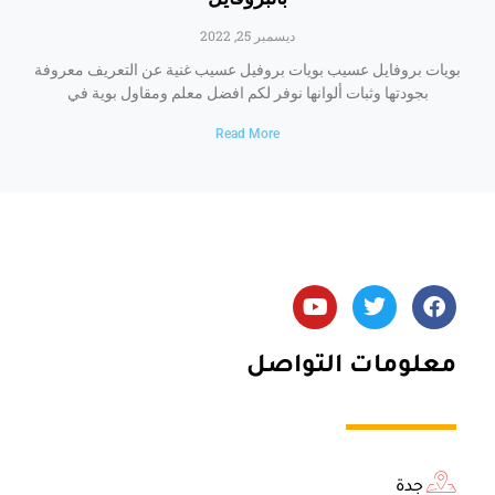
ديسمبر 25, 2022
بويات بروفايل عسيب بويات بروفيل عسيب غنية عن التعريف معروفة
بجودتها وثبات ألوانها نوفر لكم افضل معلم ومقاول بوية في
Read More
Y
T
F
o
w
a
u
i
c
t
t
e
معلومات التواصل
u
t
b
b
e
o
e
r
o
k
جدة