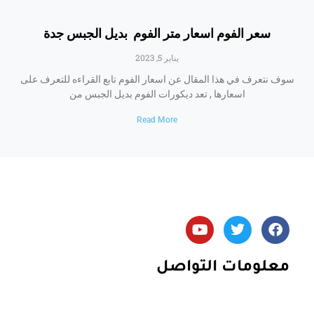
سعر الفوم اسعار متر الفوم بديل الجبس جدة
يناير 5, 2023
سوف نتعرف في هذا المقال عن اسعار الفوم تابع القراءه للتعرف على
اسعارها , تعد ديكورات الفوم بديل الجبس من
Read More
Y
T
F
o
w
a
u
i
c
t
t
e
معلومات التواصل
u
t
b
b
e
o
e
r
o