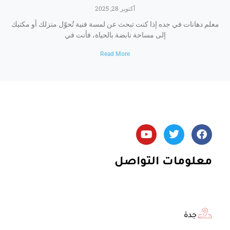
أكتوبر 28, 2025
معلم دهانات في جده إذا كنت تبحث عن لمسة فنية تُحوّل منزلك أو مكتبك
إلى مساحة نابضة بالحياة، فأنت في
Read More
Y
T
F
o
w
a
u
i
c
t
t
e
معلومات التواصل
u
t
b
b
e
o
e
r
o
k
جدة